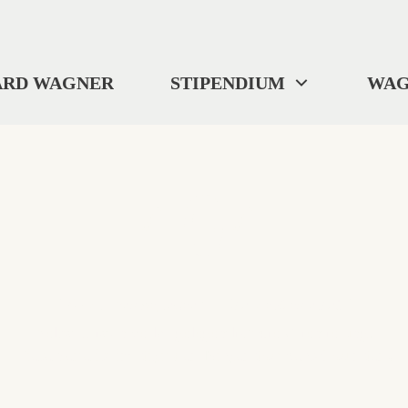
ARD WAGNER
STIPENDIUM
WAG
404
"Wo wir uns befinden? ... Ich weiß es nicht."
Selbst Tristan verlor gelegentlich die Orientierung.
Diese Seite ist im digitalen Nirgendwo verschwunden.