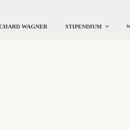
ICHARD WAGNER
STIPENDIUM
W
404
"Wo wir uns befinden? ... Ich weiß es nicht."
Selbst Tristan verlor gelegentlich die Orientierung.
Diese Seite ist im digitalen Nirgendwo verschwunden.