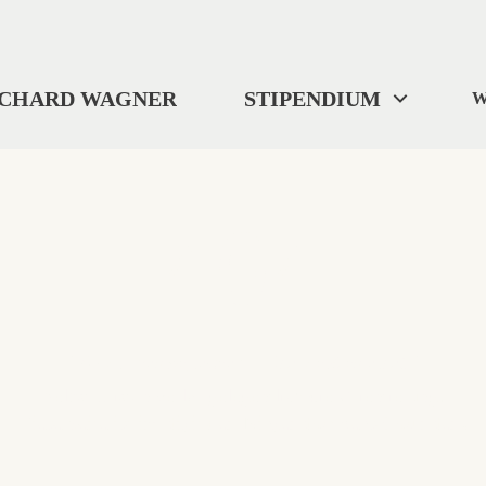
ICHARD WAGNER
STIPENDIUM
W
404
"Wo wir uns befinden? ... Ich weiß es nicht."
Selbst Tristan verlor gelegentlich die Orientierung.
Diese Seite ist im digitalen Nirgendwo verschwunden.