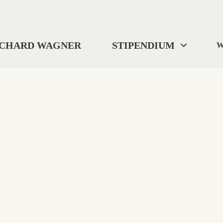
ICHARD WAGNER
STIPENDIUM
W
404
"Wo wir uns befinden? ... Ich weiß es nicht."
Selbst Tristan verlor gelegentlich die Orientierung.
Diese Seite ist im digitalen Nirgendwo verschwunden.