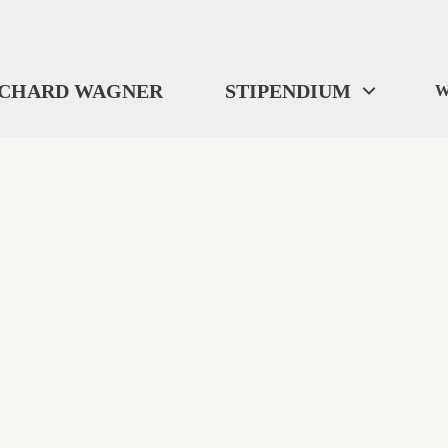
ICHARD WAGNER
STIPENDIUM
W
404
"Wo wir uns befinden? ... Ich weiß es nicht."
Selbst Tristan verlor gelegentlich die Orientierung.
Diese Seite ist im digitalen Nirgendwo verschwunden.