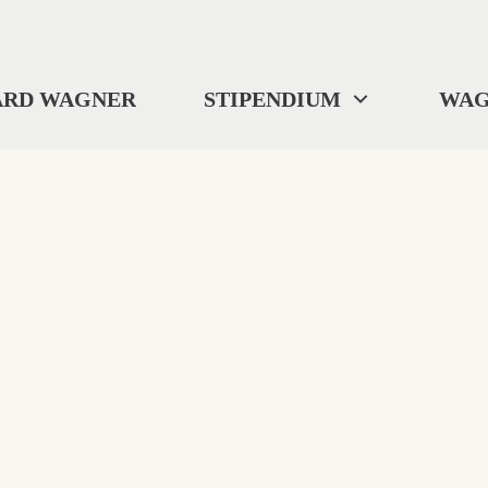
ARD WAGNER
STIPENDIUM
WAG
404
"Wo wir uns befinden? ... Ich weiß es nicht."
Selbst Tristan verlor gelegentlich die Orientierung.
Diese Seite ist im digitalen Nirgendwo verschwunden.