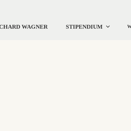
ICHARD WAGNER
STIPENDIUM
W
404
"Wo wir uns befinden? ... Ich weiß es nicht."
Selbst Tristan verlor gelegentlich die Orientierung.
Diese Seite ist im digitalen Nirgendwo verschwunden.