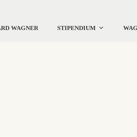
ARD WAGNER
STIPENDIUM
WAG
404
"Wo wir uns befinden? ... Ich weiß es nicht."
Selbst Tristan verlor gelegentlich die Orientierung.
Diese Seite ist im digitalen Nirgendwo verschwunden.