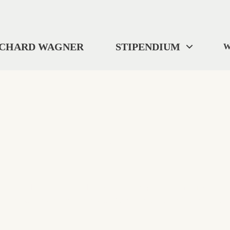
ICHARD WAGNER
STIPENDIUM
W
404
"Wo wir uns befinden? ... Ich weiß es nicht."
Selbst Tristan verlor gelegentlich die Orientierung.
Diese Seite ist im digitalen Nirgendwo verschwunden.