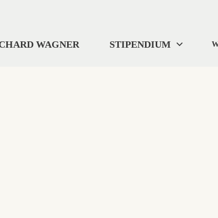
ICHARD WAGNER
STIPENDIUM
W
404
"Wo wir uns befinden? ... Ich weiß es nicht."
Selbst Tristan verlor gelegentlich die Orientierung.
Diese Seite ist im digitalen Nirgendwo verschwunden.