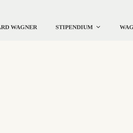
ARD WAGNER
STIPENDIUM
WAG
404
"Wo wir uns befinden? ... Ich weiß es nicht."
Selbst Tristan verlor gelegentlich die Orientierung.
Diese Seite ist im digitalen Nirgendwo verschwunden.