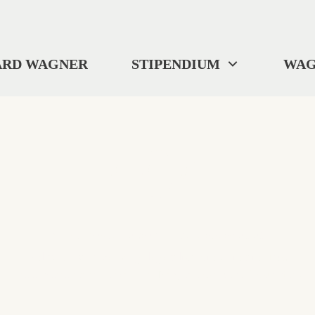
ARD WAGNER
STIPENDIUM
WAG
404
"Wo wir uns befinden? ... Ich weiß es nicht."
Selbst Tristan verlor gelegentlich die Orientierung.
Diese Seite ist im digitalen Nirgendwo verschwunden.