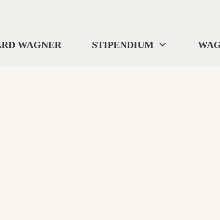
ARD WAGNER
STIPENDIUM
WAG
404
"Wo wir uns befinden? ... Ich weiß es nicht."
Selbst Tristan verlor gelegentlich die Orientierung.
Diese Seite ist im digitalen Nirgendwo verschwunden.