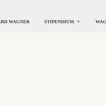
ARD WAGNER
STIPENDIUM
WAG
404
"Wo wir uns befinden? ... Ich weiß es nicht."
Selbst Tristan verlor gelegentlich die Orientierung.
Diese Seite ist im digitalen Nirgendwo verschwunden.