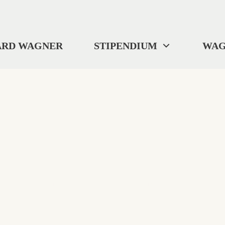
ARD WAGNER
STIPENDIUM
WAG
404
"Wo wir uns befinden? ... Ich weiß es nicht."
Selbst Tristan verlor gelegentlich die Orientierung.
Diese Seite ist im digitalen Nirgendwo verschwunden.